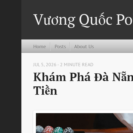
Vương Quốc Po
Home
Posts
About Us
JUL 5, 2026 - 2 MINUTE READ
Khám Phá Đà Nẵng
Tiền