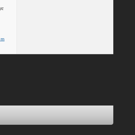
ực
am