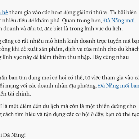
 bè
tham gia vào các hoạt động giải trí thú vị. Từ bãi biển
t nhiều điều để khám phá. Quan trọng hơn,
Đà Nẵng mời 
 doanh và đầu tư, đặc biệt là trong lĩnh vực du lịch.
g cũng có rất nhiều mô hình kinh doanh trực tuyến mà bạ
công khi đề xuất sản phẩm, dịch vụ của mình cho du khách
 lĩnh vực này để kiếm thêm thu nhập. Hãy cùng nhau
ắn bạn tận dụng mọi cơ hội có thể, từ việc tham gia vào c
nối mạng với các doanh nhân địa phương.
Đà Nẵng mời bạn
ển tài chính.
 là một điểm đến du lịch mà còn là một thiên đường cho
cách tìm hiểu và tận dụng các cơ hội ở đây, bạn có thể tạ
ại Đà Nẵng!