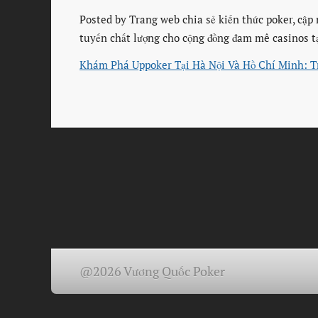
Posted by
Trang web chia sẻ kiến thức poker, cập
tuyến chất lượng cho cộng đồng đam mê casinos t
Khám Phá Uppoker Tại Hà Nội Và Hồ Chí Minh: T
@2026 Vương Quốc Poker