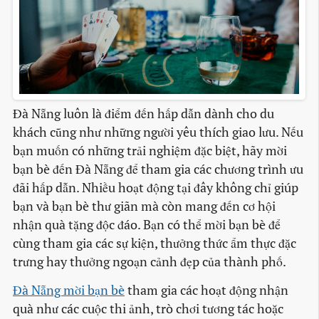
Đà Nẵng luôn là điểm đến hấp dẫn dành cho du
khách cũng như những người yêu thích giao lưu. Nếu
bạn muốn có những trải nghiệm đặc biệt, hãy mời
bạn bè đến Đà Nẵng để tham gia các chương trình ưu
đãi hấp dẫn. Nhiều hoạt động tại đây không chỉ giúp
bạn và bạn bè thư giãn mà còn mang đến cơ hội
nhận quà tặng độc đáo. Bạn có thể mời bạn bè để
cùng tham gia các sự kiện, thưởng thức ẩm thực đặc
trưng hay thưởng ngoạn cảnh đẹp của thành phố.
Đà Nẵng mời bạn bè
tham gia các hoạt động nhận
quà như các cuộc thi ảnh, trò chơi tương tác hoặc