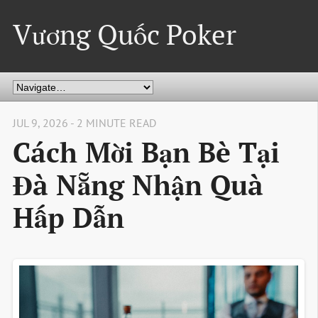
Vương Quốc Poker
JUL 9, 2026 - 2 MINUTE READ
Cách Mời Bạn Bè Tại
Đà Nẵng Nhận Quà
Hấp Dẫn